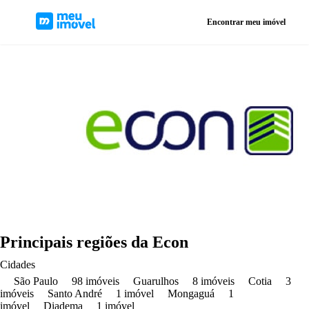
Encontrar meu imóvel
Principais regiões da
Econ
Cidades
São Paulo
98
imóveis
Guarulhos
8
imóveis
Cotia
3
imóveis
Santo André
1
imóvel
Mongaguá
1
imóvel
Diadema
1
imóvel