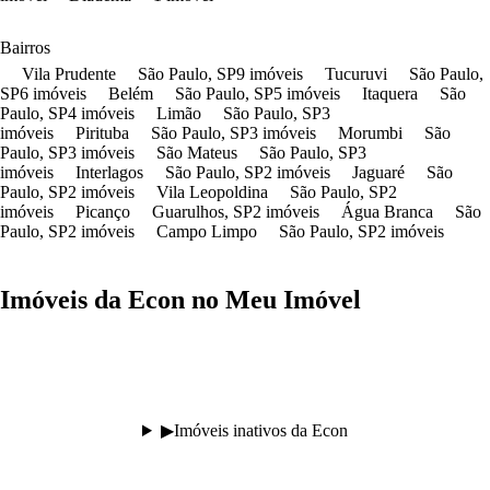
Bairros
Vila Prudente
São Paulo
,
SP
9
imóveis
Tucuruvi
São Paulo
,
SP
6
imóveis
Belém
São Paulo
,
SP
5
imóveis
Itaquera
São
Paulo
,
SP
4
imóveis
Limão
São Paulo
,
SP
3
imóveis
Pirituba
São Paulo
,
SP
3
imóveis
Morumbi
São
Paulo
,
SP
3
imóveis
São Mateus
São Paulo
,
SP
3
imóveis
Interlagos
São Paulo
,
SP
2
imóveis
Jaguaré
São
Paulo
,
SP
2
imóveis
Vila Leopoldina
São Paulo
,
SP
2
imóveis
Picanço
Guarulhos
,
SP
2
imóveis
Água Branca
São
Paulo
,
SP
2
imóveis
Campo Limpo
São Paulo
,
SP
2
imóveis
Imóveis da
Econ
no Meu Imóvel
▶
Imóveis inativos da
Econ