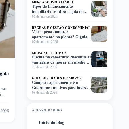
MERCADO IMOBILIÁRIO
Tipos de financiamento
imobiliário: confira o guia do
01 de jun. de 2026
Meu Imóvel e escolha o ideal para
você!
REGRAS E GESTÃO CONDOMINIAL
Vale a pena comprar
apartamento na planta? O guia
07 de mai. de 2026
completo para você decidir sem
complicação
MORAR E DECORAR
Piscina na cobertura: descubra as
vantagens de morar em prédio
28 de abr. de 2026
com lazer no rooftop
guia
GUIA DE CIDADES E BAIRROS
Comprar apartamento em
Guarulhos: motivos para investir
orar
09 de abr. de 2026
na região
o
e 2026
ACESSO RÁPIDO
Início do blog
1