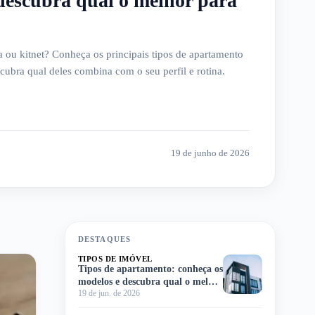
descubra qual o melhor para
ra ou kitnet? Conheça os principais tipos de apartamento
ubra qual deles combina com o seu perfil e rotina.
19 de junho de 2026
DESTAQUES
TIPOS DE IMÓVEL
Tipos de apartamento: conheça os
modelos e descubra qual o melhor
19 de jun. de 2026
para você