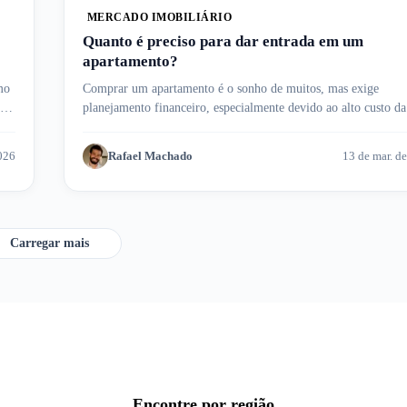
MERCADO IMOBILIÁRIO
Quanto é preciso para dar entrada em um
apartamento?
mo
Comprar um apartamento é o sonho de muitos, mas exige
te
planejamento financeiro, especialmente devido ao alto custo da
entrada, que pode variar conforme o imóvel, e condições de
financiamento. Esse valor inicial é uma das maiores despesas d
026
Rafael Machado
13 de mar. d
processo de aquisição. Neste artigo, exploramos como calcular
entrada e os fatores que influenciam esse montante.
Carregar mais
Encontre por região