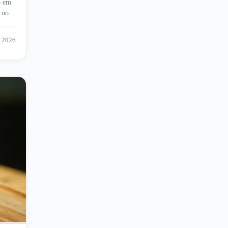
o em
 no
e 2026