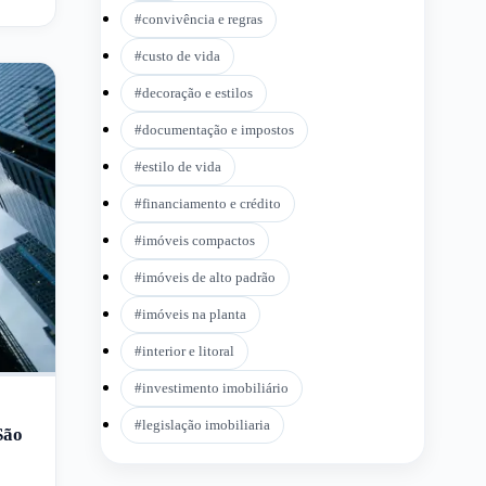
#
convivência e regras
#
custo de vida
#
decoração e estilos
#
documentação e impostos
#
estilo de vida
#
financiamento e crédito
#
imóveis compactos
#
imóveis de alto padrão
#
imóveis na planta
#
interior e litoral
#
investimento imobiliário
#
legislação imobiliaria
São