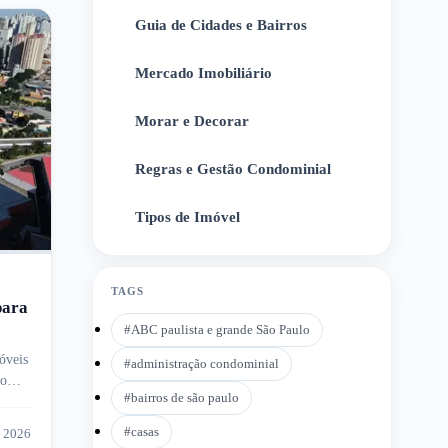
Guia de Cidades e Bairros
2
Mercado Imobiliário
3
Morar e Decorar
4
Regras e Gestão Condominial
5
Tipos de Imóvel
6
TAGS
para
#
ABC paulista e grande São Paulo
óveis
#
administração condominial
to
#
bairros de são paulo
#
casas
e 2026