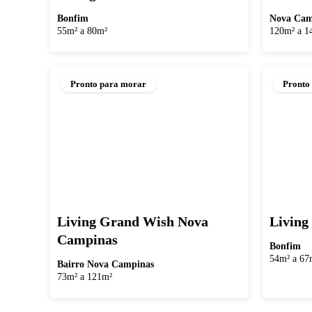
Bonfim
Nova Cam
55m² a 80m²
120m² a 1
Pronto para morar
Pronto
Living Grand Wish Nova
Living
Campinas
Bonfim
54m² a 67
Bairro Nova Campinas
73m² a 121m²