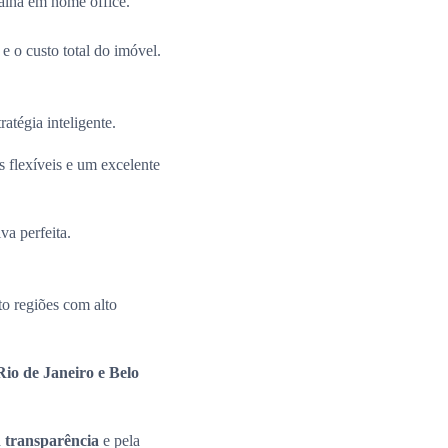
alha em home office.
e o custo total do imóvel.
ratégia inteligente.
 flexíveis e um excelente
va perfeita.
o regiões com alto
io de Janeiro e Belo
a
transparência
e pela