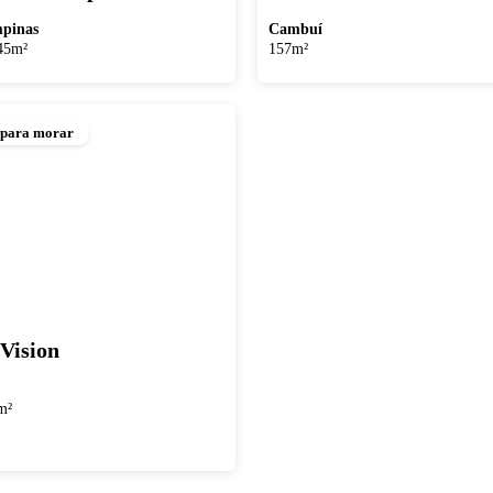
pinas
Cambuí
45m²
157m²
 para morar
 Vision
m²