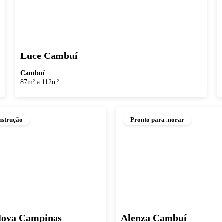
Luce Cambuí
Cambuí
87m² a 112m²
strução
Pronto para morar
Nova Campinas
Alenza Cambuí