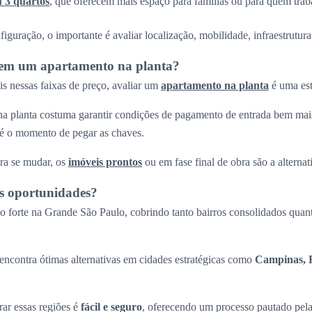
u 3 quartos
, que oferecem mais espaço para famílias ou para quem trab
guração, o importante é avaliar localização, mobilidade, infraestrutura 
r em um apartamento na planta?
s nessas faixas de preço, avaliar um
apartamento na planta
é uma est
a planta costuma garantir condições de pagamento de entrada bem mais
até o momento de pegar as chaves.
ra se mudar, os
imóveis prontos
ou em fase final de obra são a alternati
s oportunidades?
 forte na Grande São Paulo, cobrindo tanto bairros consolidados quant
ncontra ótimas alternativas em cidades estratégicas como
Campinas, R
ar essas regiões é
fácil e seguro
, oferecendo um processo pautado pel