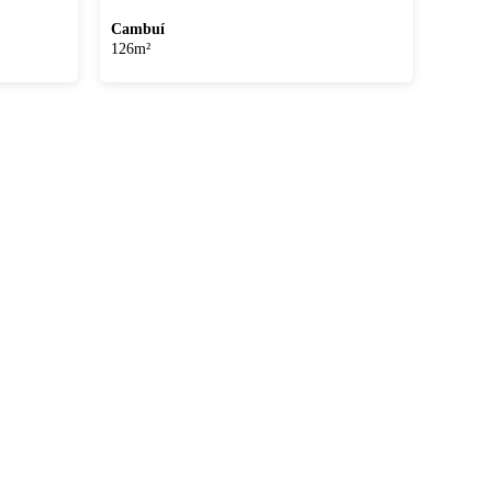
Cambuí
126m²