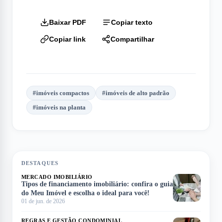
Baixar PDF
Copiar texto
Copiar link
Compartilhar
#
imóveis compactos
#
imóveis de alto padrão
#
imóveis na planta
DESTAQUES
MERCADO IMOBILIÁRIO
Tipos de financiamento imobiliário: confira o guia
do Meu Imóvel e escolha o ideal para você!
01 de jun. de 2026
REGRAS E GESTÃO CONDOMINIAL