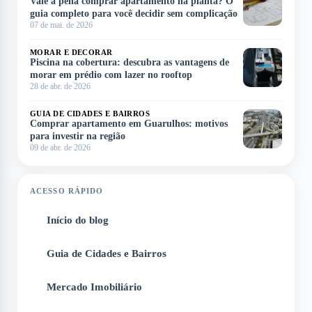
Vale a pena comprar apartamento na planta? O
guia completo para você decidir sem complicação
07 de mai. de 2026
MORAR E DECORAR
Piscina na cobertura: descubra as vantagens de
morar em prédio com lazer no rooftop
28 de abr. de 2026
GUIA DE CIDADES E BAIRROS
Comprar apartamento em Guarulhos: motivos
para investir na região
09 de abr. de 2026
ACESSO RÁPIDO
Início do blog
1
Guia de Cidades e Bairros
2
Mercado Imobiliário
3