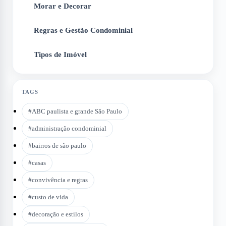
Morar e Decorar
4
Regras e Gestão Condominial
5
Tipos de Imóvel
6
TAGS
#
ABC paulista e grande São Paulo
#
administração condominial
#
bairros de são paulo
#
casas
#
convivência e regras
#
custo de vida
#
decoração e estilos