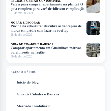
REGRAS E GESTÃO CONDOMINIAL
Vale a pena comprar apartamento na planta? O
guia completo para você decidir sem complicação
07 de mai. de 2026
MORAR E DECORAR
Piscina na cobertura: descubra as vantagens de
morar em prédio com lazer no rooftop
28 de abr. de 2026
GUIA DE CIDADES E BAIRROS
Comprar apartamento em Guarulhos: motivos
para investir na região
09 de abr. de 2026
ACESSO RÁPIDO
Início do blog
1
Guia de Cidades e Bairros
2
Mercado Imobiliário
3