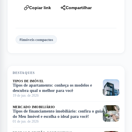
Copiar link
Compartilhar
#
imóveis compactos
DESTAQUES
TIPOS DE IMÓVEL
Tipos de apartamento: conheça os modelos e
descubra qual o melhor para você
19 de jun. de 2026
MERCADO IMOBILIÁRIO
Tipos de financiamento imobiliário: confira o guia
do Meu Imóvel e escolha o ideal para você!
01 de jun. de 2026