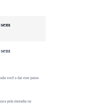
u sem
u sem
uda você a dar esse passo
busca pela moradia ou