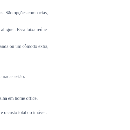
ias. São opções compactas,
 aluguel. Essa faixa reúne
aranda ou um cômodo extra,
curadas estão:
alha em home office.
e o custo total do imóvel.