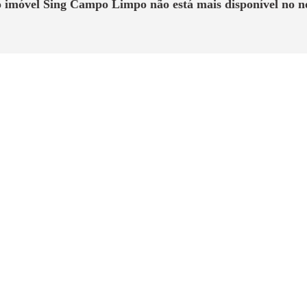
o imóvel
Sing Campo Limpo
não está mais disponível no n
Sobre o Imóvel
 vaga de garagem, em um condomínio com lazer de clube para toda
ura grátis!
Comentário do Especialista
rada do Campo Limpo, com transporte urbano à disposição no local, fac
. Projeto com boa área de lazer e apartamentos apropriados a seu públic