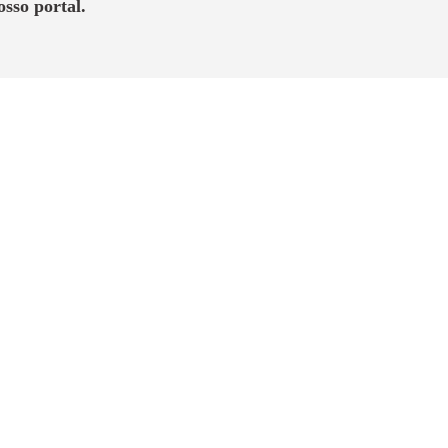
osso portal.
 a família. Aproveite as condições de
ilitando o acesso a outras
”
o alvo.