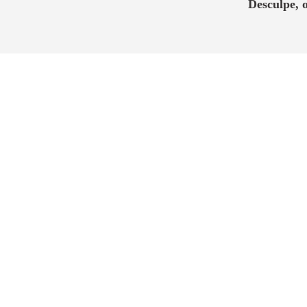
Desculpe, 
Apartamentos de 40m² com 2 quartos e
lançamento e compre na planta com escrit
“
Localizado perto da Est
regiões