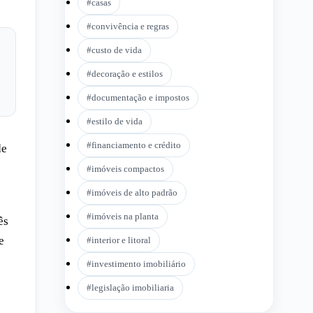
#
casas
#
convivência e regras
#
custo de vida
#
decoração e estilos
#
documentação e impostos
#
estilo de vida
#
financiamento e crédito
de
#
imóveis compactos
#
imóveis de alto padrão
#
imóveis na planta
ês
e
#
interior e litoral
#
investimento imobiliário
#
legislação imobiliaria