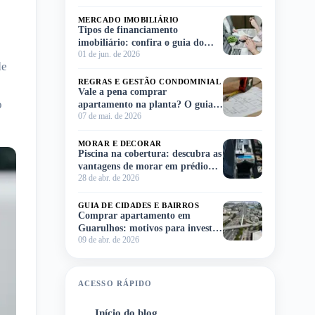
MERCADO IMOBILIÁRIO
Tipos de financiamento
imobiliário: confira o guia do
01 de jun. de 2026
Meu Imóvel e escolha o ideal para
de
você!
REGRAS E GESTÃO CONDOMINIAL
Vale a pena comprar
o
apartamento na planta? O guia
07 de mai. de 2026
completo para você decidir sem
complicação
MORAR E DECORAR
Piscina na cobertura: descubra as
vantagens de morar em prédio
28 de abr. de 2026
com lazer no rooftop
GUIA DE CIDADES E BAIRROS
Comprar apartamento em
Guarulhos: motivos para investir
09 de abr. de 2026
na região
ACESSO RÁPIDO
Início do blog
1