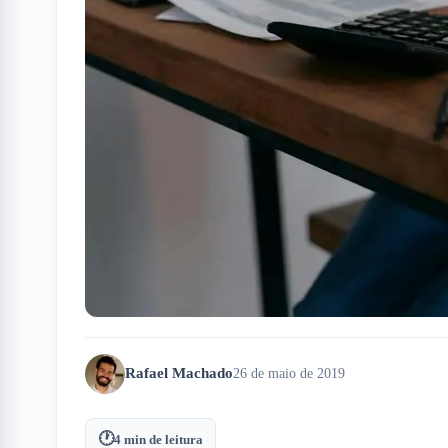
Rafael Machado
26 de maio de 2019
🕐
4
min de leitura