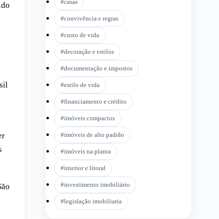
#
casas
ido
#
convivência e regras
#
custo de vida
#
decoração e estilos
#
documentação e impostos
sil
#
estilo de vida
#
financiamento e crédito
#
imóveis compactos
er
#
imóveis de alto padrão
s
#
imóveis na planta
#
interior e litoral
#
investimento imobiliário
São
#
legislação imobiliaria