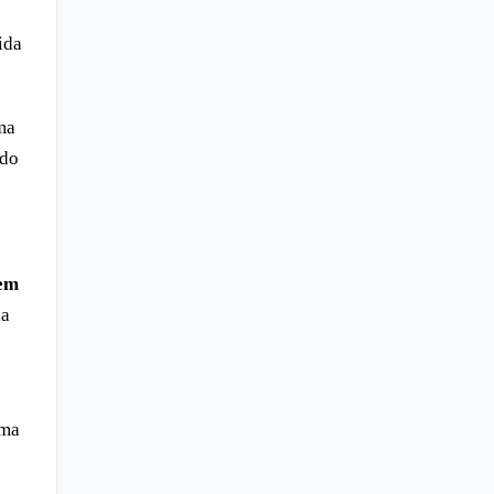
ida
ma
ndo
 em
da
uma