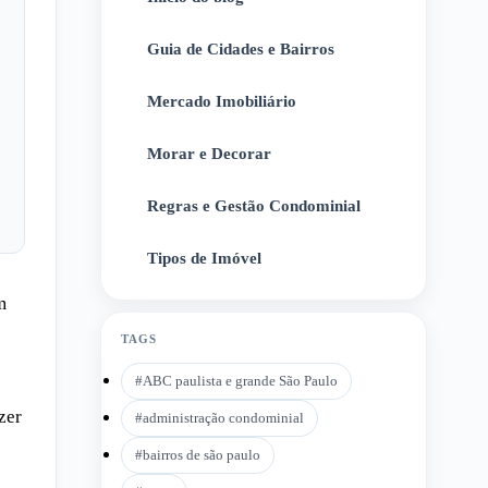
Guia de Cidades e Bairros
2
Mercado Imobiliário
3
Morar e Decorar
4
Regras e Gestão Condominial
5
Tipos de Imóvel
6
m
TAGS
#
ABC paulista e grande São Paulo
zer
#
administração condominial
#
bairros de são paulo