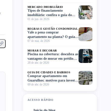
MERCADO IMOBILIÁRIO
Tipos de financiamento
m
imobiliário: confira o guia do
01 de jun. de 2026
Meu Imóvel e escolha o ideal para
você!
REGRAS E GESTÃO CONDOMINIAL
Vale a pena comprar
apartamento na planta? O guia
07 de mai. de 2026
completo para você decidir sem
complicação
MORAR E DECORAR
Piscina na cobertura: descubra as
vantagens de morar em prédio
28 de abr. de 2026
com lazer no rooftop
GUIA DE CIDADES E BAIRROS
Comprar apartamento em
Guarulhos: motivos para investir
09 de abr. de 2026
na região
ACESSO RÁPIDO
Início do blog
1