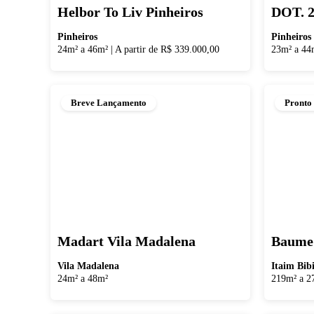
Helbor To Liv Pinheiros
DOT. 2
Pinheiros
Pinheiros
24m² a 46m²
|
A partir de R$ 339.000,00
23m² a 44
Breve Lançamento
Pronto
Madart Vila Madalena
Baume
Vila Madalena
Itaim Bib
24m² a 48m²
219m² a 2