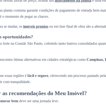
s nessas faixas de preço, avaliar um
apartamento na planta
é uma est
a planta costuma garantir condições de pagamento de entrada bem mais
até o momento de pegar as chaves.
ra se mudar, os
imóveis prontos
ou em fase final de obra são a alternati
s oportunidades?
 forte na Grande São Paulo, cobrindo tanto bairros consolidados quant
ncontra ótimas alternativas em cidades estratégicas como
Campinas, R
ar essas regiões é
fácil e seguro
, oferecendo um processo pautado pel
ir com tranquilidade.
r as recomendações do Meu Imóvel?
a
morar bem
deve ser uma jornada leve.