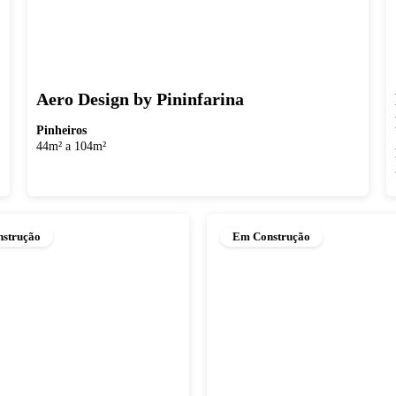
Aero Design by Pininfarina
Pinheiros
44m² a 104m²
strução
Em Construção