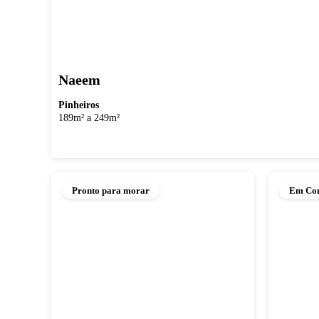
Naeem
Pinheiros
189m² a 249m²
Pronto para morar
Em Con