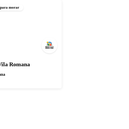
 para morar
Vila Romana
ana