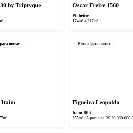
30 by Triptyque
Oscar Freire 1560
Pinheiros
m²
174m² a 217m²
 para morar
Pronto para morar
 Itaim
Figueira Leopoldo
i
Itaim Bibi
77m²
355m²
|
A partir de R$ 20.969.000,