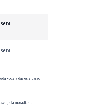
u sem
u sem
uda você a dar esse passo
busca pela moradia ou