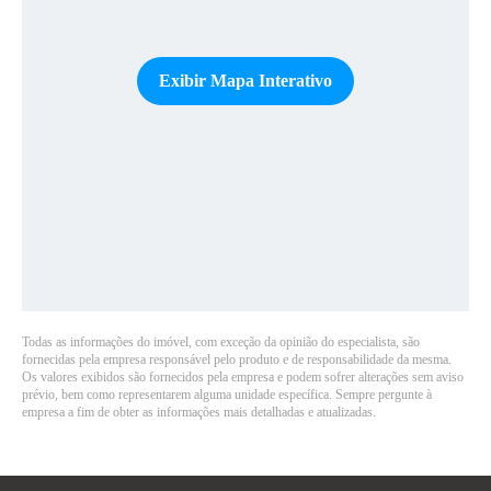
Exibir Mapa Interativo
Todas as informações do imóvel, com exceção da opinião do especialista, são
fornecidas pela empresa responsável pelo produto e de responsabilidade da mesma.
Os valores exibidos são fornecidos pela empresa e podem sofrer alterações sem aviso
prévio, bem como representarem alguma unidade específica. Sempre pergunte à
empresa a fim de obter as informações mais detalhadas e atualizadas.