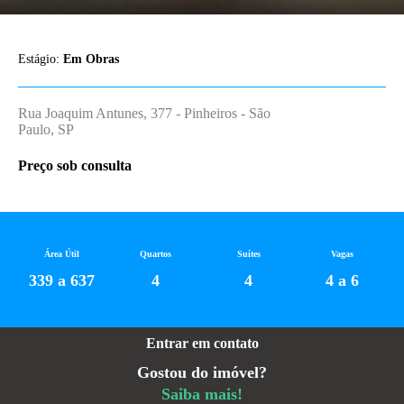
Estágio:
Em Obras
Rua Joaquim Antunes, 377 - Pinheiros - São
Paulo, SP
Preço sob consulta
Área Útil
Quartos
Suítes
Vagas
339 a 637
4
4
4 a 6
Entrar em contato
Gostou do imóvel?
Saiba mais!