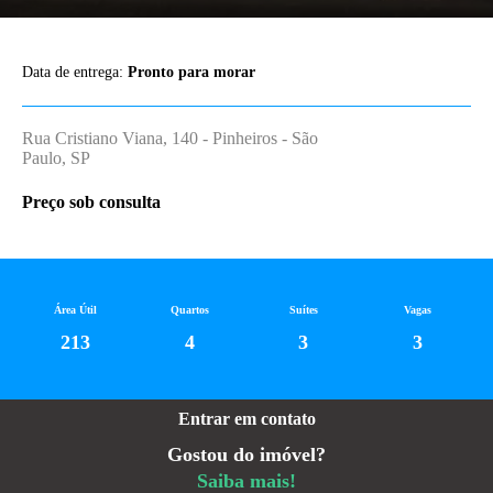
Data de entrega:
Pronto para morar
Rua Cristiano Viana, 140 - Pinheiros - São
Paulo, SP
Preço sob consulta
Área Útil
Quartos
Suítes
Vagas
213
4
3
3
Entrar em contato
Gostou do imóvel?
Saiba mais!