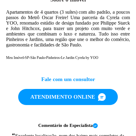
Apartamentos de 4 quartos (3 suítes) com alto padrão, a poucos
passos do Metrô Oscar Freire! Uma parceria da Cyrela com
YOO, renomado estúdio de design fundado por Philippe Starck
e John Hitchcox, para trazer um projeto com muito verde e
ambientes que combinam o luxo e natureza. Tudo isso entre
Pinheiros e Jardins, uma região que une o melhor do comércio,
gastronomia e facilidades de São Paulo.
Meu Imóvel
›
SP
›
São Paulo
›
Pinheiros
›
Le Jardin Cyrela by YOO
Fale com um consultor
ATENDIMENTO ONLINE
Comentário do Especialista
“
Excelente localização, num dos bairro mais completos da