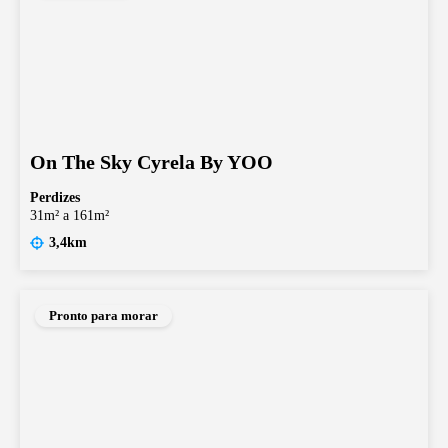
On The Sky Cyrela By YOO
Perdizes
31m² a 161m²
3,4km
Pronto para morar