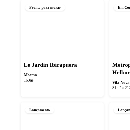
Pronto para morar
Em Con
Le Jardin Ibirapuera
Metrop
Helbor
Moema
163m²
Vila Nova
81m² a 21
Lançamento
Lança