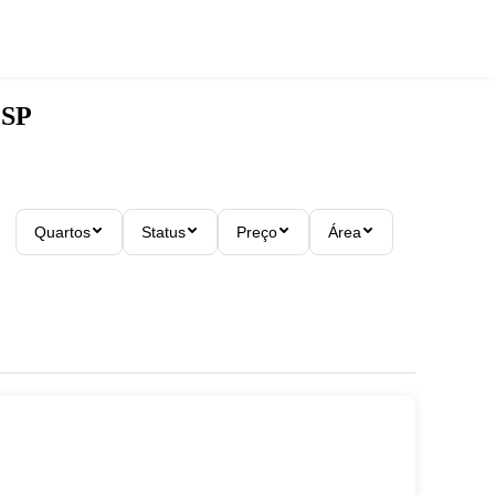
 SP
Quartos
Status
Preço
Área