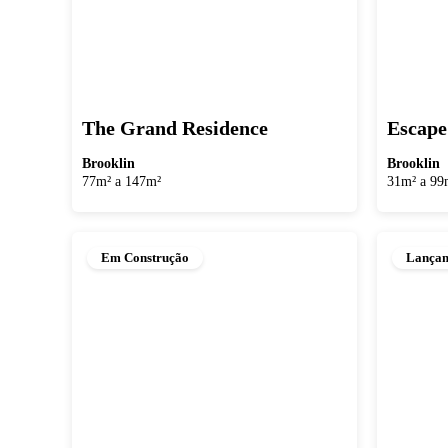
The Grand Residence
Escape
Brooklin
Brooklin
77m² a 147m²
31m² a 99
Em Construção
Lança