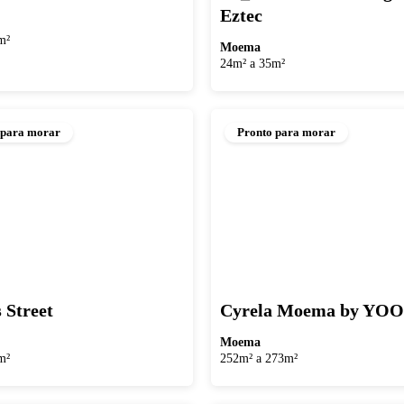
Eztec
m²
Moema
24m² a 35m²
 para morar
Pronto para morar
 Street
Cyrela Moema by YOO
Moema
m²
252m² a 273m²