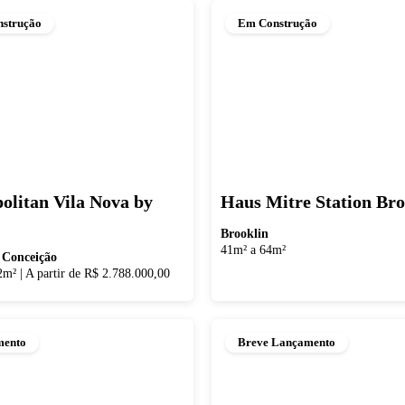
strução
Em Construção
olitan Vila Nova by
Haus Mitre Station Bro
Brooklin
41m² a 64m²
 Conceição
2m²
|
A partir de R$ 2.788.000,00
mento
Breve Lançamento