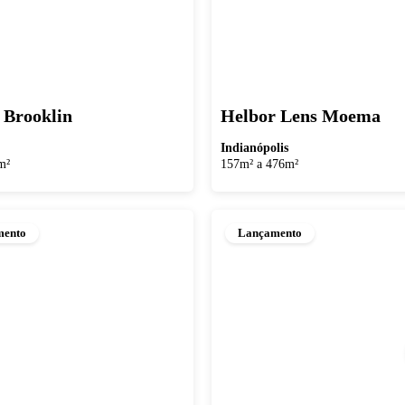
 Brooklin
Helbor Lens Moema
Indianópolis
m²
157m² a 476m²
mento
Lançamento