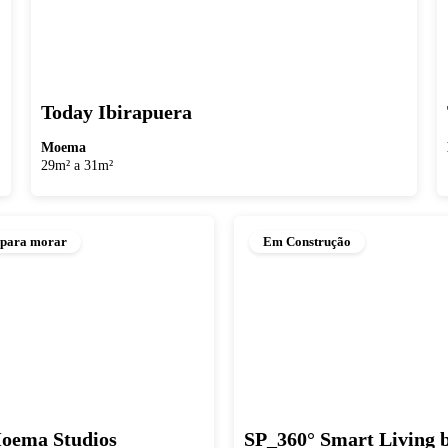
Today Ibirapuera
Moema
29m² a 31m²
 para morar
Em Construção
oema Studios
SP_360° Smart Living 