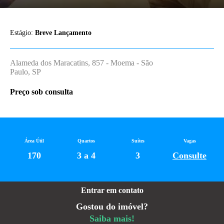
Estágio:
Breve Lançamento
Alameda dos Maracatins, 857 - Moema - São
Paulo, SP
Preço sob consulta
Área Útil
Quartos
Suítes
Vagas
170
3 a 4
3
Consulte
Entrar em contato
Gostou do imóvel?
Saiba mais!