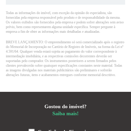
Todas as informações do imóvel, com exceção da opinião do especialista, são
fornecidas pela empresa responsável pelo produto e de responsabilidade da mesma.
Os valores exibidos são fornecidos pela empresa e podem sofrer alterações sem aviso
prévio, bem como representarem alguma unidade específica. Sempre pergunte à
empresa a fim de obter as informações mais detalhadas e atualizadas.
BREVE LANÇAMENTO: O empreendimento só será comercializado após o registro
do Memorial de Incorporação no Cartório de Registro de Imóveis, na forma da Lei nº
4.591/64. Qualquer venda estará sujeita ao pagamento do valor correspondente à
intermediação imobiliária, e as respectivas comissões decorrentes deverão ser
suportadas pelo comprador. Os instrumentos posteriores a serem firmados pelos
clientes prevalecerão sobre quaisquer especificações constantes neste material. Todas
as imagens divulgadas nos materiais publicitários são preliminares e sofrerão
alterações futuras, itens e acabamentos entregues conforme memorial descritivo.
Gostou do imóvel?
Saiba mais!