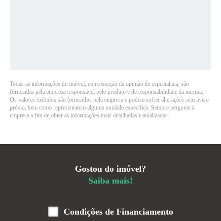
Todas as informações do imóvel, com exceção da opinião do especialista, são
fornecidas pela empresa responsável pelo produto e de responsabilidade da mesma.
Os valores exibidos são fornecidos pela empresa e podem sofrer alterações sem aviso
prévio, bem como representarem alguma unidade específica. Sempre pergunte à
empresa a fim de obter as informações mais detalhadas e atualizadas.
Gostou do imóvel?
Saiba mais!
Condições de Financiamento