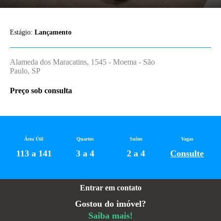
Estágio:
Lançamento
Alameda dos Maracatins, 1545 - Moema - São
Paulo, SP
Preço sob consulta
Área Útil
Quartos
Suítes
Vagas
113 a 141
3 a 4
2 a 4
Consulte
Entrar em contato
Gostou do imóvel?
Saiba mais!