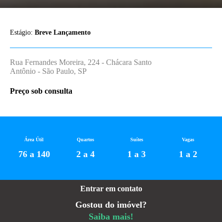
Estágio:
Breve Lançamento
Rua Fernandes Moreira, 224 - Chácara Santo
Antônio - São Paulo, SP
Preço sob consulta
Área Útil
Quartos
Suítes
Vagas
76 a 140
2 a 4
1 a 3
1 a 2
Entrar em contato
Gostou do imóvel?
Saiba mais!