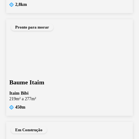
2,8km
Pronto para morar
Baume Itaim
Itaim Bibi
219m² a 277m²
450m
Em Construção