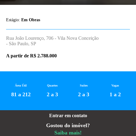
Estágio:
Em Obras
Rua João Lourenço, 706 - Vila Nova Conceição
- São Paulo, SP
A partir de R$ 2.788.000
Área Útil
Quartos
Suítes
Vagas
81 a 212
2 a 3
2 a 3
1 a 2
Entrar em contato
Gostou do imóvel?
Saiba mais!