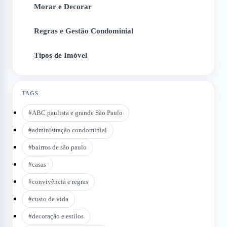
Morar e Decorar
4
Regras e Gestão Condominial
5
Tipos de Imóvel
6
TAGS
#
ABC paulista e grande São Paulo
#
administração condominial
#
bairros de são paulo
#
casas
#
convivência e regras
#
custo de vida
#
decoração e estilos