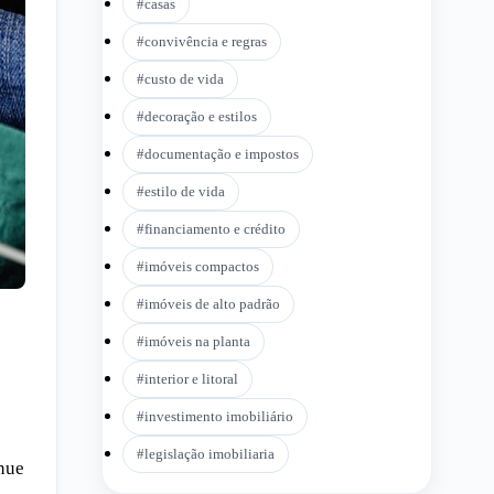
#
casas
#
convivência e regras
#
custo de vida
#
decoração e estilos
#
documentação e impostos
#
estilo de vida
#
financiamento e crédito
#
imóveis compactos
#
imóveis de alto padrão
#
imóveis na planta
#
interior e litoral
#
investimento imobiliário
#
legislação imobiliaria
inue