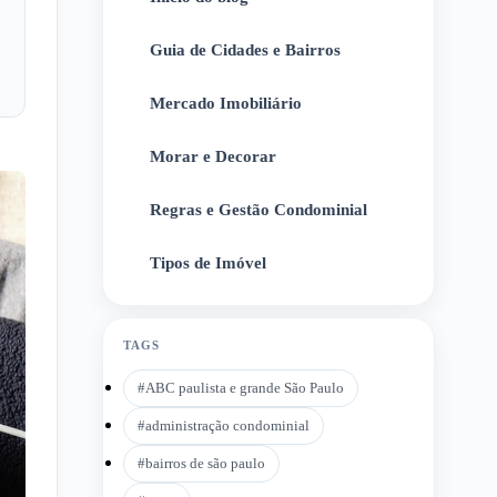
Guia de Cidades e Bairros
2
Mercado Imobiliário
3
Morar e Decorar
4
Regras e Gestão Condominial
5
Tipos de Imóvel
6
TAGS
#
ABC paulista e grande São Paulo
#
administração condominial
#
bairros de são paulo