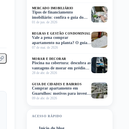
MERCADO IMOBILIÁRIO
Tipos de financiamento
imobiliário: confira o guia do
01 de jun. de 2026
Meu Imóvel e escolha o ideal para
você!
REGRAS E GESTÃO CONDOMINIAL
Vale a pena comprar
apartamento na planta? O guia
07 de mai. de 2026
completo para você decidir sem
complicação
MORAR E DECORAR
Piscina na cobertura: descubra as
vantagens de morar em prédio
28 de abr. de 2026
com lazer no rooftop
GUIA DE CIDADES E BAIRROS
Comprar apartamento em
Guarulhos: motivos para investir
09 de abr. de 2026
na região
ACESSO RÁPIDO
Início do blog
1