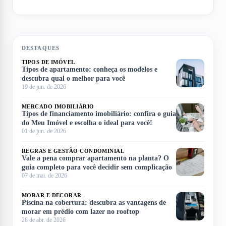
DESTAQUES
TIPOS DE IMÓVEL
Tipos de apartamento: conheça os modelos e
descubra qual o melhor para você
19 de jun. de 2026
MERCADO IMOBILIÁRIO
Tipos de financiamento imobiliário: confira o guia
do Meu Imóvel e escolha o ideal para você!
01 de jun. de 2026
REGRAS E GESTÃO CONDOMINIAL
Vale a pena comprar apartamento na planta? O
guia completo para você decidir sem complicação
07 de mai. de 2026
MORAR E DECORAR
Piscina na cobertura: descubra as vantagens de
morar em prédio com lazer no rooftop
28 de abr. de 2026