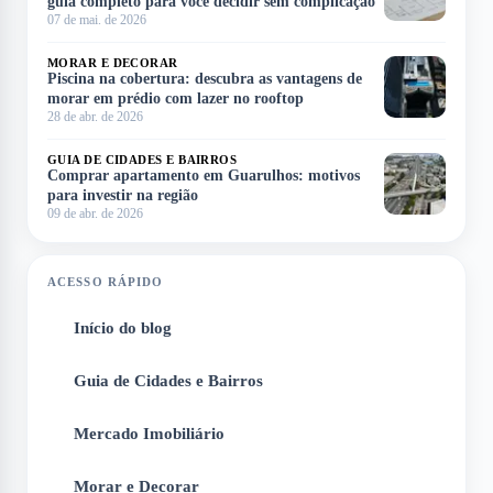
guia completo para você decidir sem complicação
07 de mai. de 2026
MORAR E DECORAR
Piscina na cobertura: descubra as vantagens de
morar em prédio com lazer no rooftop
28 de abr. de 2026
GUIA DE CIDADES E BAIRROS
Comprar apartamento em Guarulhos: motivos
para investir na região
09 de abr. de 2026
ACESSO RÁPIDO
Início do blog
1
Guia de Cidades e Bairros
2
Mercado Imobiliário
3
Morar e Decorar
4