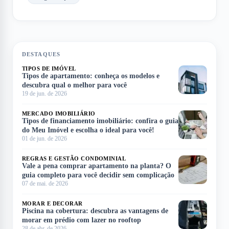
DESTAQUES
TIPOS DE IMÓVEL
Tipos de apartamento: conheça os modelos e
descubra qual o melhor para você
19 de jun. de 2026
MERCADO IMOBILIÁRIO
Tipos de financiamento imobiliário: confira o guia
do Meu Imóvel e escolha o ideal para você!
01 de jun. de 2026
REGRAS E GESTÃO CONDOMINIAL
Vale a pena comprar apartamento na planta? O
guia completo para você decidir sem complicação
07 de mai. de 2026
MORAR E DECORAR
Piscina na cobertura: descubra as vantagens de
morar em prédio com lazer no rooftop
28 de abr. de 2026