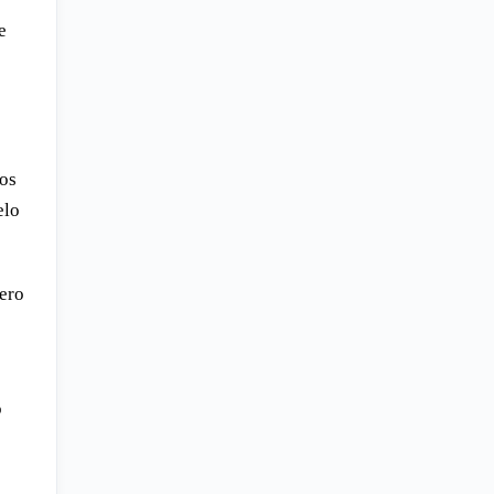
e
os
elo
mero
o
s