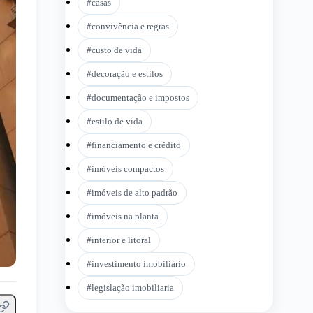
#
casas
#
convivência e regras
#
custo de vida
#
decoração e estilos
#
documentação e impostos
#
estilo de vida
#
financiamento e crédito
#
imóveis compactos
#
imóveis de alto padrão
#
imóveis na planta
#
interior e litoral
#
investimento imobiliário
#
legislação imobiliaria