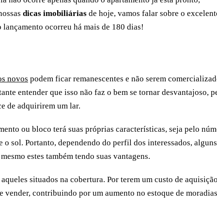
 nossas
dicas imobiliárias
de hoje, vamos falar sobre o excelent
jo lançamento ocorreu há mais de 180 dias!
?
os novos
podem ficar remanescentes e não serem comercializad
ante entender que isso não faz o bem se tornar desvantajoso, p
e de adquirirem um lar.
nto ou bloco terá suas próprias características, seja pelo nú
o sol. Portanto, dependendo do perfil dos interessados, alguns
 mesmo estes também tendo suas vantagens.
queles situados na cobertura. Por terem um custo de aquisiçã
 de vender, contribuindo por um aumento no estoque de moradia