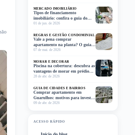
MERCADO IMOBILIÁRIO
Tipos de financiamento
imobiliário: confira o guia do
01 de jun. de 2026
Meu Imóvel e escolha o ideal para
você!
 não
REGRAS E GESTÃO CONDOMINIAL
Vale a pena comprar
apartamento na planta? O guia
07 de mai. de 2026
completo para você decidir sem
complicação
MORAR E DECORAR
Piscina na cobertura: descubra as
vantagens de morar em prédio
28 de abr. de 2026
com lazer no rooftop
GUIA DE CIDADES E BAIRROS
Comprar apartamento em
Guarulhos: motivos para investir
09 de abr. de 2026
na região
ACESSO RÁPIDO
Início do blog
1