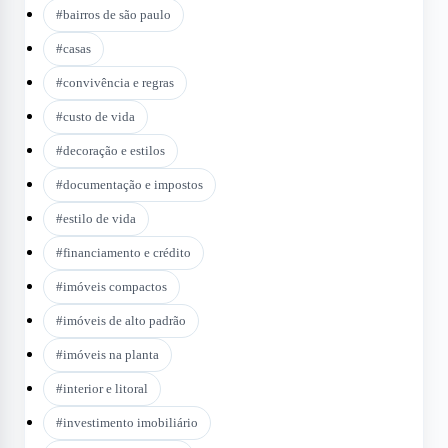
#
bairros de são paulo
#
casas
#
convivência e regras
#
custo de vida
#
decoração e estilos
#
documentação e impostos
#
estilo de vida
#
financiamento e crédito
#
imóveis compactos
#
imóveis de alto padrão
#
imóveis na planta
#
interior e litoral
#
investimento imobiliário