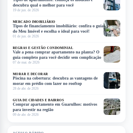
descubra qual o melhor para você
19 de jun. de 2026
MERCADO IMOBILIÁRIO
Tipos de financiamento imobiliário: confira o guia
do Meu Imóvel e escolha o ideal para você!
01 de jun. de 2026
REGRAS E GESTÃO CONDOMINIAL
Vale a pena comprar apartamento na planta? O
guia completo para você decidir sem complicação
07 de mai. de 2026
MORAR E DECORAR
Piscina na cobertura: descubra as vantagens de
morar em prédio com lazer no rooftop
28 de abr. de 2026
GUIA DE CIDADES E BAIRROS
Comprar apartamento em Guarulhos: motivos
para investir na região
09 de abr. de 2026
ACESSO RÁPIDO