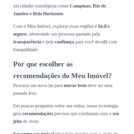
em cidades estratégicas como
Campinas, Rio de
Janeiro e Belo Horizonte
.
Com o Meu Imóvel, explorar essas regiões é
fácil e
seguro
, oferecendo um processo pautado pela
transparência
e pela
confiança
para você decidir com
tranquilidade.
Por que escolher as
recomendações do Meu Imóvel?
Procurar um novo lar para
morar bem
deve ser uma
jornada leve.
Em poucas perguntas sobre sua rotina, nossa tecnologia
gera
recomendações
precisas que combinam com o
seu
jeito
de viver.
Encontre seu imóvel
ideal hoje mesmo com a ajuda de