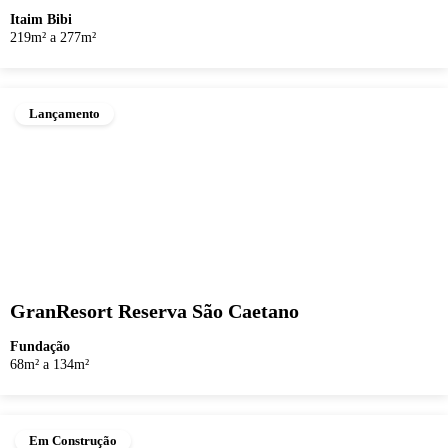
Itaim Bibi
219m² a 277m²
Lançamento
GranResort Reserva São Caetano
Fundação
68m² a 134m²
Em Construção