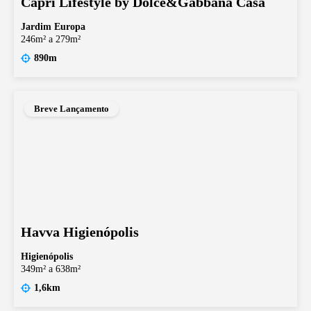
Capri Lifestyle by Dolce&Gabbana Casa
Jardim Europa
246m² a 279m²
890m
Breve Lançamento
Havva Higienópolis
Higienópolis
349m² a 638m²
1,6km