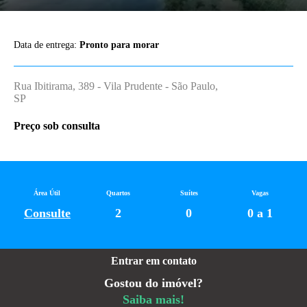
Data de entrega:
Pronto para morar
Rua Ibitirama, 389 - Vila Prudente - São Paulo,
SP
Preço sob consulta
Área Útil
Quartos
Suítes
Vagas
Consulte
2
0
0 a 1
Entrar em contato
Gostou do imóvel?
Saiba mais!