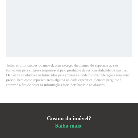
Todas as informações do imóvel, com exceção da opinião do especialista, são
fornecidas pela empresa responsável pelo produto e de responsabilidade da mesma.
Os valores exibidos são fornecidos pela empresa e podem sofrer alterações sem aviso
prévio, bem como representarem alguma unidade específica. Sempre pergunte à
empresa a fim de obter as informações mais detalhadas e atualizadas.
Gostou do imóvel?
Saiba mais!