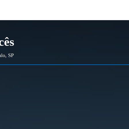
cês
ulo, SP