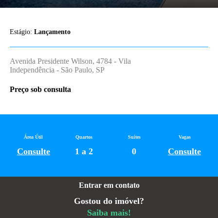
Estágio:
Lançamento
Avenida Presidente Wilson, 4784 - Vila
Independência - São Paulo, SP
Preço sob consulta
Área Útil
Quartos
Suítes
Vagas
Consulte
1 a 2
0
Consulte
Entrar em contato
Gostou do imóvel?
Saiba mais!