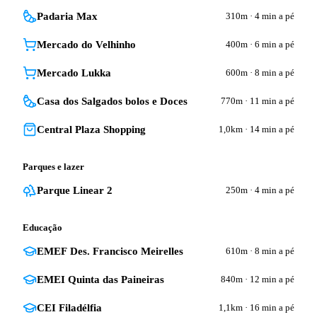
Padaria Max
310m
·
4 min a pé
Mercado do Velhinho
400m
·
6 min a pé
Mercado Lukka
600m
·
8 min a pé
Casa dos Salgados bolos e Doces
770m
·
11 min a pé
Central Plaza Shopping
1,0km
·
14 min a pé
Parques e lazer
Parque Linear 2
250m
·
4 min a pé
Educação
EMEF Des. Francisco Meirelles
610m
·
8 min a pé
EMEI Quinta das Paineiras
840m
·
12 min a pé
CEI Filadélfia
1,1km
·
16 min a pé