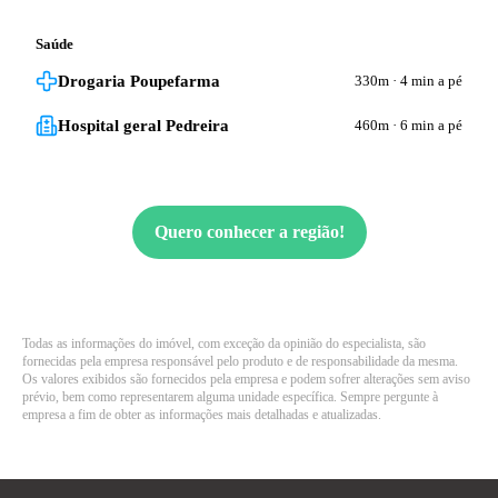
Saúde
Drogaria Poupefarma
330m
·
4 min a pé
Hospital geral Pedreira
460m
·
6 min a pé
Quero conhecer a região!
Todas as informações do imóvel, com exceção da opinião do especialista, são
fornecidas pela empresa responsável pelo produto e de responsabilidade da mesma.
Os valores exibidos são fornecidos pela empresa e podem sofrer alterações sem aviso
prévio, bem como representarem alguma unidade específica. Sempre pergunte à
empresa a fim de obter as informações mais detalhadas e atualizadas.