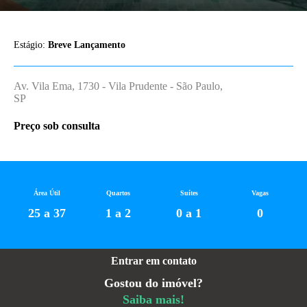
Estágio:
Breve Lançamento
Av. Vila Ema, 1730 - Vila Prudente - São Paulo,
SP
Preço sob consulta
Área Útil
Quartos
Suítes
Vagas
25 a 37
1 a 2
0 a 1
0
Entrar em contato
Gostou do imóvel?
Saiba mais!