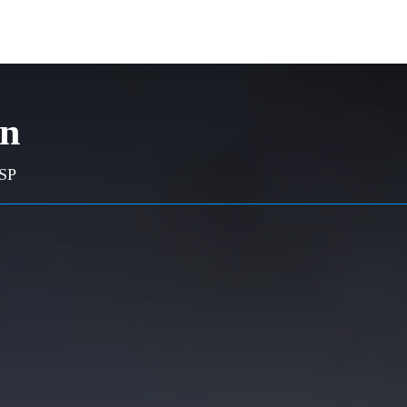
on
 SP