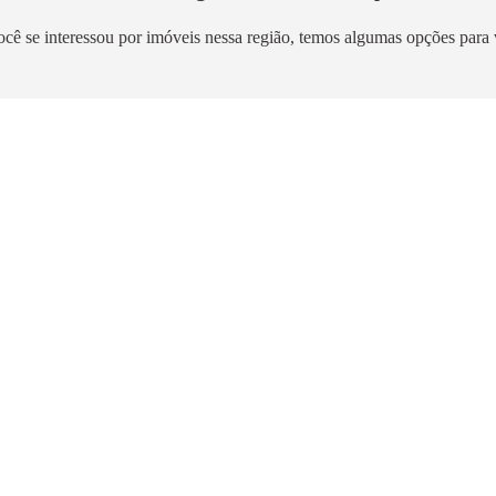
ocê se interessou por imóveis nessa região, temos algumas opções para 
Lançamento
Lançamento
Sabará
Vivaz Nações Unidas
rande
Jurubatuba
m²
|
A partir de R$ 284.200,00
3,1km