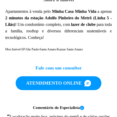
Apartamentos à venda pelo
Minha Casa Minha Vida
a apenas
2 minutos da estação Adolfo Pinheiro do Metrô (Linha 5 -
Lilás)
! Um condomínio completo, com
lazer de clube
para toda
a família, rooftop e diversos diferenciais sustentáveis e
tecnológicos. Conheça!
Meu Imóvel
›
SP
›
São Paulo
›
Santo Amaro
›
Kazzas Santo Amaro
Fale com um consultor
ATENDIMENTO ONLINE
Comentário do Especialista
“
Localização muito boa, próximo do metrô e de várias opções