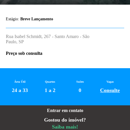
Estágio:
Breve Lançamento
Rua Isabel Schmidt, 267 - Santo Amaro - São
Paulo, SP
Preço sob consulta
Área Útil
Quartos
Suítes
Vagas
24 a 33
1 a 2
0
Consulte
Entrar em contato
Gostou do imóvel?
Saiba mais!