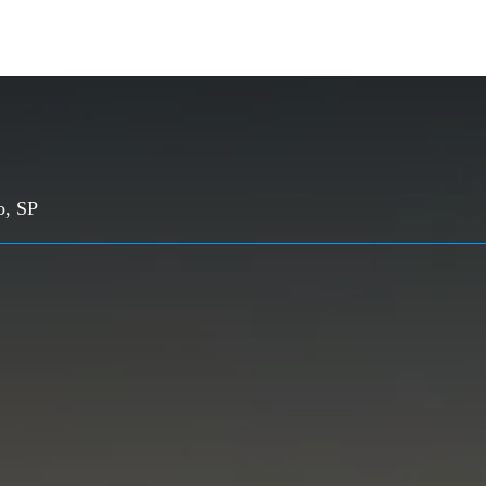
o, SP