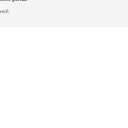
você:
Pronto para morar
s da
Vivaz Prime Vila Maria
Vila Maria
1,9km