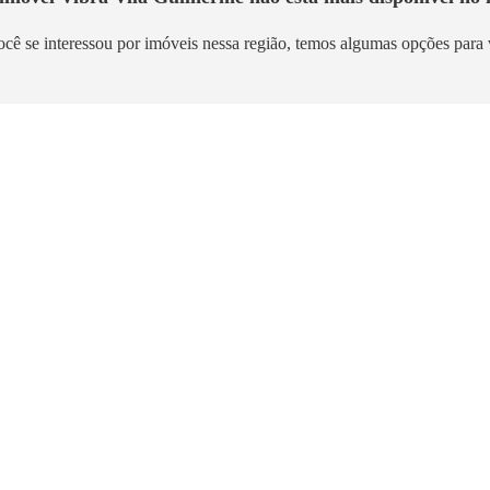
ocê se interessou por imóveis nessa região, temos algumas opções para 
 para morar
Pronto para morar
Vila Guilherme
Vivaz Prime Voluntário
Pátria
herme
Santana
1,8km