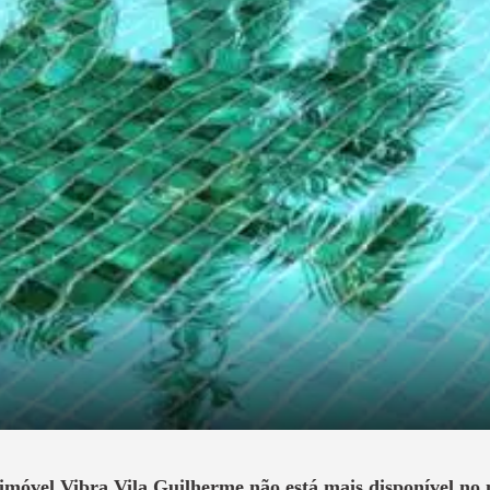
 imóvel
Vibra Vila Guilherme
não está mais disponível no 