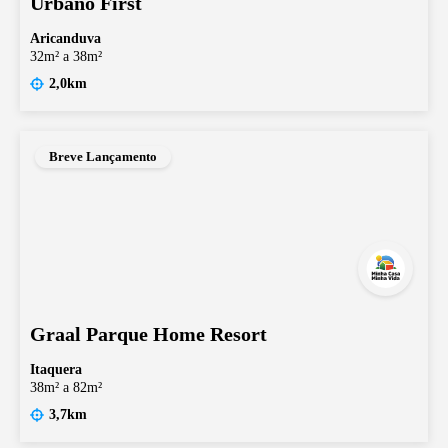
Urbano First
Aricanduva
32m² a 38m²
2,0km
Breve Lançamento
Graal Parque Home Resort
Itaquera
38m² a 82m²
3,7km