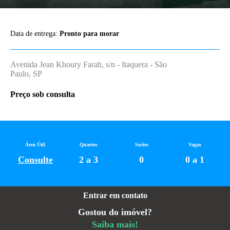
Data de entrega:
Pronto para morar
Avenida Jean Khoury Farah, s/n - Itaquera - São
Paulo, SP
Preço sob consulta
Área Útil
Quartos
Suítes
Vagas
Consulte
2 a 3
0
0 a 1
Entrar em contato
Gostou do imóvel?
Saiba mais!