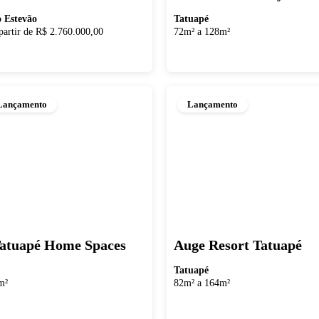
o Estevão
Tatuapé
partir de R$ 2.760.000,00
72m² a 128m²
Lançamento
Lançamento
atuapé Home Spaces
Auge Resort Tatuapé
Tatuapé
m²
82m² a 164m²