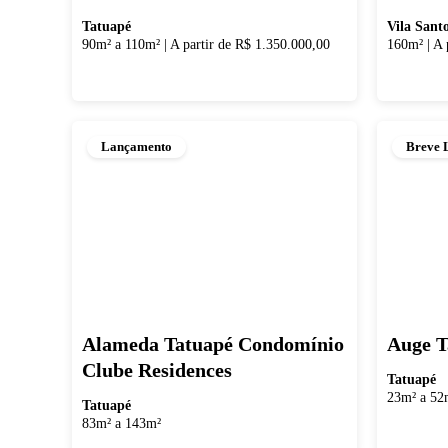
Tatuapé
Vila Sant
90m² a 110m²
|
A partir de R$ 1.350.000,00
160m²
|
A 
Lançamento
Breve 
Alameda Tatuapé Condomínio
Auge T
Clube Residences
Tatuapé
23m² a 52
Tatuapé
83m² a 143m²