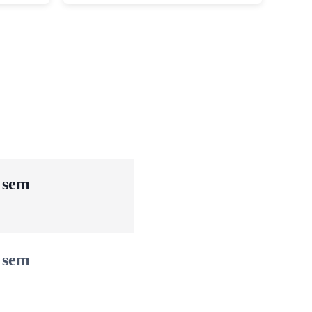
u sem
u sem