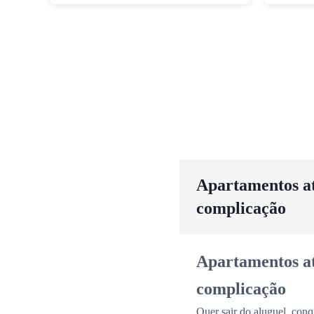
Apartamentos até
complicação
Apartamentos até
complicação
Quer sair do aluguel, conq