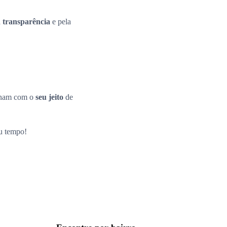
a
transparência
e pela
inam com o
seu jeito
de
eu tempo!