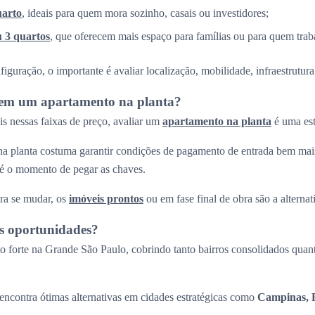
uarto
, ideais para quem mora sozinho, casais ou investidores;
u 3 quartos
, que oferecem mais espaço para famílias ou para quem trab
guração, o importante é avaliar localização, mobilidade, infraestrutura 
r em um apartamento na planta?
s nessas faixas de preço, avaliar um
apartamento na planta
é uma est
a planta costuma garantir condições de pagamento de entrada bem mais
até o momento de pegar as chaves.
ra se mudar, os
imóveis prontos
ou em fase final de obra são a alternati
s oportunidades?
 forte na Grande São Paulo, cobrindo tanto bairros consolidados quant
ncontra ótimas alternativas em cidades estratégicas como
Campinas, R