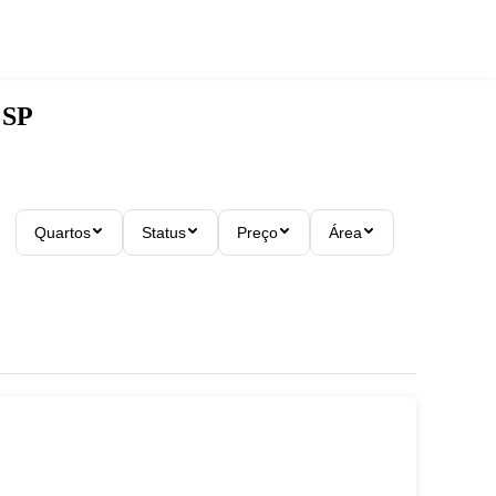
 SP
Quartos
Status
Preço
Área