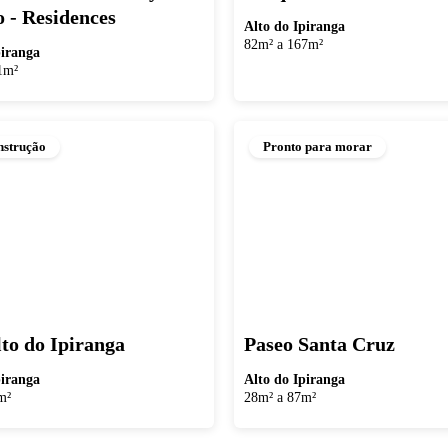
o - Residences
Alto do Ipiranga
82m² a 167m²
piranga
1m²
strução
Pronto para morar
to do Ipiranga
Paseo Santa Cruz
piranga
Alto do Ipiranga
m²
28m² a 87m²