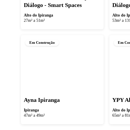
Diálogo - Smart Spaces
Diálog
Alto do Ipiranga
Alto do I
27m² a 51m²
53m² a 13
Em Construção
Em Con
Ayna Ipiranga
YPY Al
Ipiranga
Alto do I
47m² a 49m²
65m² a 81