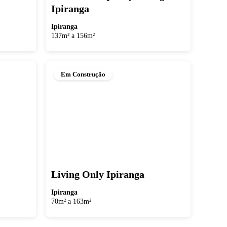
Ipiranga
Ipiranga
137m² a 156m²
Em Construção
Living Only Ipiranga
Ipiranga
70m² a 163m²