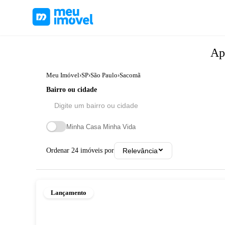
Ap
Meu Imóvel
›
SP
›
São Paulo
›
Sacomã
Bairro ou cidade
Minha Casa Minha Vida
Ordenar
24
imóveis por
Relevância
Lançamento