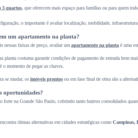
u 3 quartos
, que oferecem mais espaço para famílias ou para quem trab
guração, o importante é avaliar localização, mobilidade, infraestrutura 
r em um apartamento na planta?
s nessas faixas de preço, avaliar um
apartamento na planta
é uma est
a planta costuma garantir condições de pagamento de entrada bem mais
até o momento de pegar as chaves.
ra se mudar, os
imóveis prontos
ou em fase final de obra são a alternati
s oportunidades?
 forte na Grande São Paulo, cobrindo tanto bairros consolidados quant
ncontra ótimas alternativas em cidades estratégicas como
Campinas, R