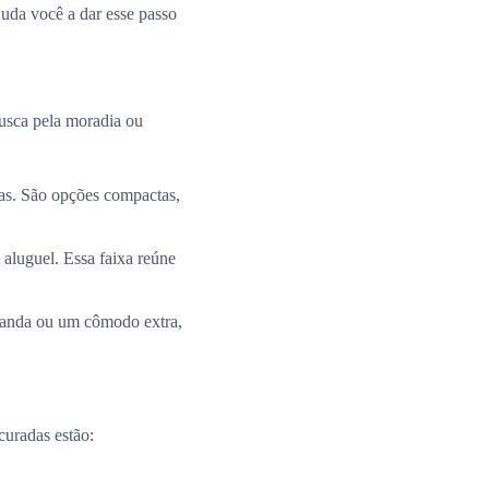
uda você a dar esse passo
busca pela moradia ou
ias. São opções compactas,
 aluguel. Essa faixa reúne
aranda ou um cômodo extra,
curadas estão: