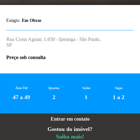
Estágio:
Em Obras
Rua Costa Aguiar, 1.650 - Ipiranga - São Paulo,
SP
Preço sob consulta
Área Útil
Quartos
Suítes
Vagas
47 a 49
2
1
1 a 2
Entrar em contato
Gostou do imóvel?
Saiba mais!