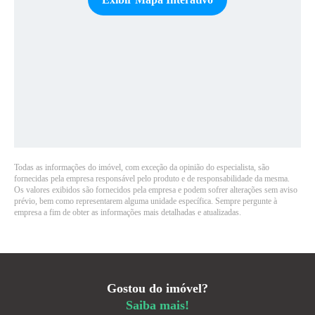
Todas as informações do imóvel, com exceção da opinião do especialista, são
fornecidas pela empresa responsável pelo produto e de responsabilidade da mesma.
Os valores exibidos são fornecidos pela empresa e podem sofrer alterações sem aviso
prévio, bem como representarem alguma unidade específica. Sempre pergunte à
empresa a fim de obter as informações mais detalhadas e atualizadas.
Gostou do imóvel?
Saiba mais!