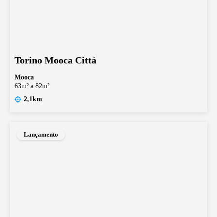
Torino Mooca Città
Mooca
63m² a 82m²
2,1km
Lançamento