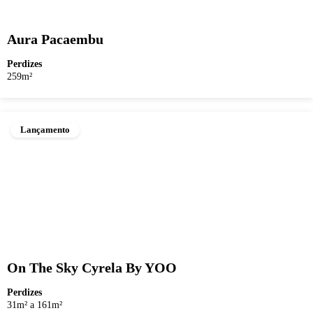
Aura Pacaembu
Perdizes
259m²
Lançamento
On The Sky Cyrela By YOO
Perdizes
31m² a 161m²