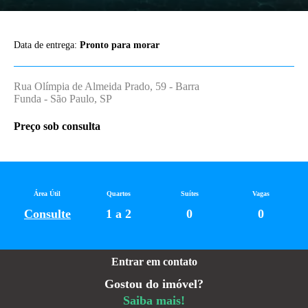
Data de entrega:
Pronto para morar
Rua Olímpia de Almeida Prado, 59 - Barra
Funda - São Paulo, SP
Preço sob consulta
Área Útil
Quartos
Suítes
Vagas
Consulte
1 a 2
0
0
Entrar em contato
Gostou do imóvel?
Saiba mais!