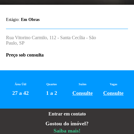
Estágio:
Em Obras
Rua Vitorino Carmilo, 112 - Santa Cecília - São
Paulo, SP
Preço sob consulta
Área Útil
Quartos
Suítes
Vagas
27 a 42
1 a 2
Consulte
Consulte
Entrar em contato
Gostou do imóvel?
Saiba mais!