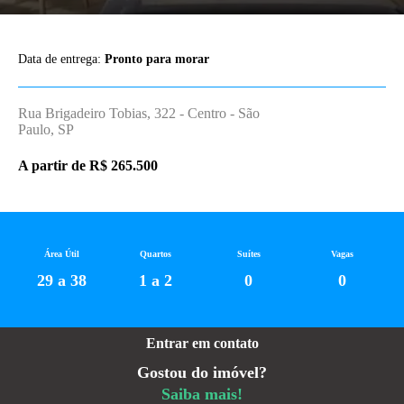
Data de entrega:
Pronto para morar
Rua Brigadeiro Tobias, 322 - Centro - São
Paulo, SP
A partir de R$ 265.500
Área Útil
Quartos
Suítes
Vagas
29 a 38
1 a 2
0
0
Entrar em contato
Gostou do imóvel?
Saiba mais!