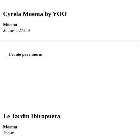
Cyrela Moema by YOO
Moema
252m² a 273m²
Pronto para morar
Le Jardin Ibirapuera
Moema
163m²