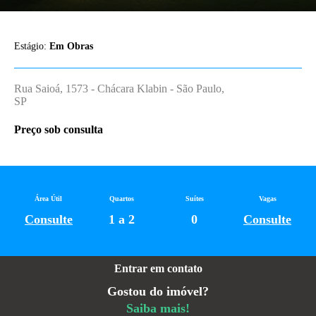
Estágio:
Em Obras
Rua Saioá, 1573 - Chácara Klabin - São Paulo,
SP
Preço sob consulta
Área Útil
Quartos
Suítes
Vagas
Consulte
1 a 2
0
Consulte
Entrar em contato
Gostou do imóvel?
Saiba mais!