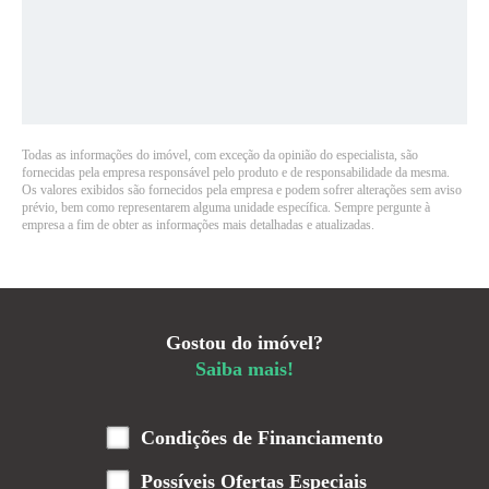
Todas as informações do imóvel, com exceção da opinião do especialista, são
fornecidas pela empresa responsável pelo produto e de responsabilidade da mesma.
Os valores exibidos são fornecidos pela empresa e podem sofrer alterações sem aviso
prévio, bem como representarem alguma unidade específica. Sempre pergunte à
empresa a fim de obter as informações mais detalhadas e atualizadas.
Gostou do imóvel?
Saiba mais!
Condições de Financiamento
Possíveis Ofertas Especiais