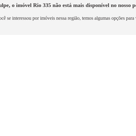
ulpe, o imóvel
Rio 335
não está mais disponível no nosso p
ocê se interessou por imóveis nessa região, temos algumas opções para 
mento
Em Construção
Sacomã
Altus Vila Prudente
Vila Prudente
m²
42m² a 45m²
4,1km