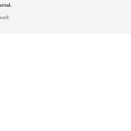
ortal.
você:
Pronto para morar
Vivaz Prime Vila Prudente
Vila Prudente
4,6km