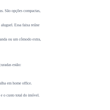
ias. São opções compactas,
 aluguel. Essa faixa reúne
aranda ou um cômodo extra,
curadas estão:
alha em home office.
e o custo total do imóvel.