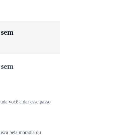
u sem
u sem
uda você a dar esse passo
busca pela moradia ou