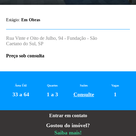
Estágio:
Em Obras
Rua Vinte e Oito de Julho, 94 - Fundação - São
Caetano do Sul, SP
Preço sob consulta
Área Útil
Quartos
Suítes
Vagas
33 a 64
1 a 3
Consulte
1
Entrar em contato
Gostou do imóvel?
Saiba mais!